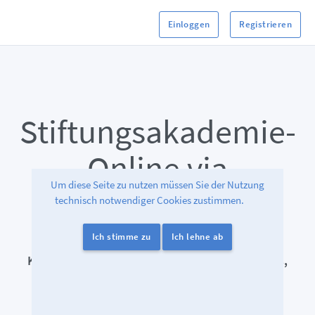
Einloggen
Registrieren
Stiftungsakademie-
Online via
Um diese Seite zu nutzen müssen Sie der Nutzung
BigBlueButton
technisch notwendiger Cookies zustimmen.
Ich stimme zu
Ich lehne ab
Die sichere und bessere OpenSource-
Kommunikationslösung für Live-Online-Events,
Online-Trainings, virtuelle Konferenzen und
Meetings.