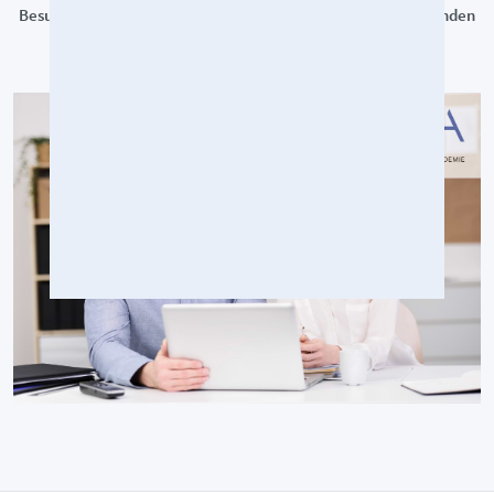
Besuchen Sie uns unter
www.stiftungsakademie.de
oder wenden
sich an unser Team unter
info@stiftungsakademie.de